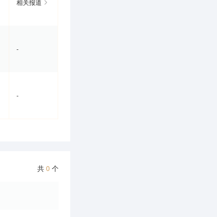
相关报道
-
-
共
0
个