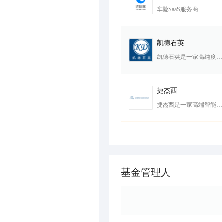
车险SaaS服务商
凯德石英
凯德石英是一家高纯度石英制品生产商，产品涵盖4-12英寸石英玻璃制品，涉及石英保温筒、石英笼舟、石英内外管、半导体立式钟罩等，应用于半导体芯片生产及太阳能等行业。
捷杰西
捷杰西是一家高端智能化石油装备研发生产商，公司现有高端智能化石油装备研发和制造和高端石油技术服务两大块主营业务板块。
基金管理人