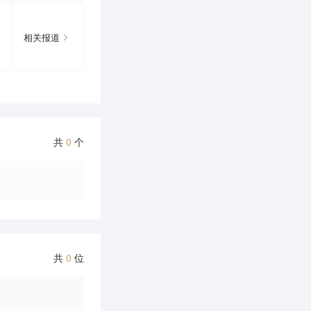
相关报道
共
0
个
共
0
位