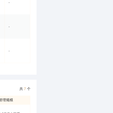
-
-
-
共
7
个
管理规模