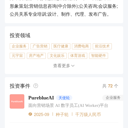
形象策划;营销信息咨询(中介除外);公关咨询;会议服务;
公共关系专业培训;设计、制作、代理、发布广告。
投资领域
企业服务
广告营销
医疗健康
消费电商
前沿技术
元宇宙
房产地产
文化娱乐
体育游戏
智能硬件
教育
工具软件
先进制造
旅游
金融
汽车出行
查看更多
投资事件
共
72
个
PureblueAI
天使轮
企业服务
面向营销场景 AI 数字员工(AI Worker)平台
2025-09
种子轮
千万级人民币