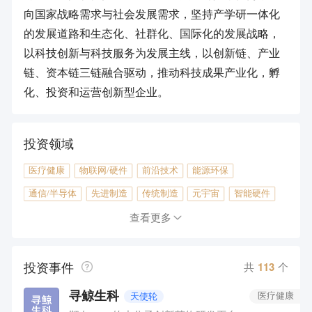
向国家战略需求与社会发展需求，坚持产学研一体化
的发展道路和生态化、社群化、国际化的发展战略，
以科技创新与科技服务为发展主线，以创新链、产业
链、资本链三链融合驱动，推动科技成果产业化，孵
化、投资和运营创新型企业。
投资领域
医疗健康
物联网/硬件
前沿技术
能源环保
通信/半导体
先进制造
传统制造
元宇宙
智能硬件
农林牧渔
企业服务
教育
金融
文化娱乐
查看更多
汽车出行
消费电商
工具软件
投资事件
共
113
个
寻鲸生科
天使轮
医疗健康