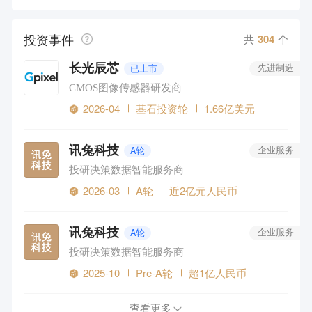
农林牧渔
文化娱乐
物流
广告营销
金融
教育
投资事件
房产地产
物联网/硬件
共
304
个
长光辰芯
已上市
先进制造
CMOS图像传感器研发商
2026-04
基石投资轮
1.66亿美元
讯兔科技
A轮
企业服务
投研决策数据智能服务商
2026-03
A轮
近2亿元人民币
讯兔科技
A轮
企业服务
投研决策数据智能服务商
2025-10
Pre-A轮
超1亿人民币
查看更多