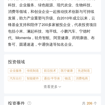
科技、企业服务、绿色能源、现代农业、生物科技、
消费等领域，和创业企业一起推动技术创新与可持续
发展，助力产业重塑与升级。自2010年成立以来，云
锋基金支持和陪伴了200多家被投企业，代表投资项目
包括小米、澜起科技、地平线、小鹏汽车、宁德时
代、Momenta，轻舟智航、阿里健康、药明康德、布
鲁可、圆通速递，中通快递等知名企业。
投资领域
企业服务
传统制造
前沿技术
医疗健康
先进制造
汽车出行
智能硬件
通信/半导体
物流
消费电商
农林牧渔
教育
产业升级
房产地产
金融
查看更多
文化娱乐
广告营销
体育游戏
社交网络
旅游
投资事件
能源环保
本地生活
工具软件
共
206
个