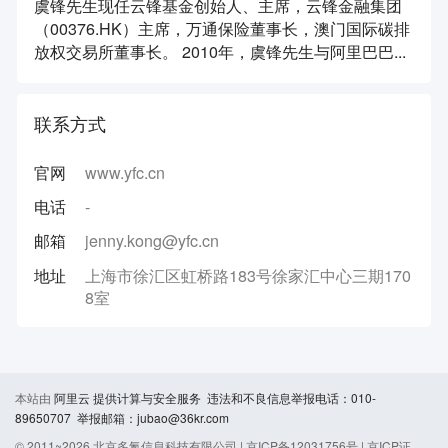
虞锋先生现任云锋基金创始人、主席，云锋金融集团
（00376.HK）主席，万通保险董事长，澳门国际碳排
放权交易所董事长。 2010年，虞锋先生与阿里巴巴...
联系方式
官网
www.yfc.cn
电话
-
邮箱
jenny.kong@yfc.cn
地址
上海市徐汇区虹桥路183号徐家汇中心三期170
8室
本站由
阿里云
提供计算与安全服务 违法和不良信息举报电话：010-
89650707 举报邮箱：jubao@36kr.com
© 2011~
2026
北京多氪信息科技有限公司 |
京ICP备12031756号
|
京ICP证