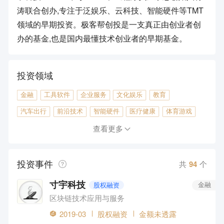
涛联合创办,专注于泛娱乐、云科技、智能硬件等TMT
领域的早期投资。极客帮创投是一支真正由创业者创
办的基金,也是国内最懂技术创业者的早期基金。
投资领域
金融
工具软件
企业服务
文化娱乐
教育
汽车出行
前沿技术
智能硬件
医疗健康
体育游戏
消费电商
本地生活
旅游
物流
区块链
查看更多
投资事件
共
94
个
寸宇科技
股权融资
金融
区块链技术应用与服务
2019-03
股权融资
金额未透露