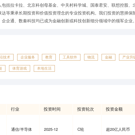
人包括拉卡拉、北京科创母基金、中关村科学城、国泰君安、联想控股、
联达等秉承长期投资和价值投资理念的专业投资机构。我们投资的慧择保
、企企通、数秦科技均已成为金融创新或科技创新细分领域中的领军企业
沿技术
企业服务
教育
工具软件
物流
金融
产业升
链
体育游戏
本地生活
行业
投资时间
投资轮次
投资金额
通信/半导体
2025-12
C轮
超20亿人民币