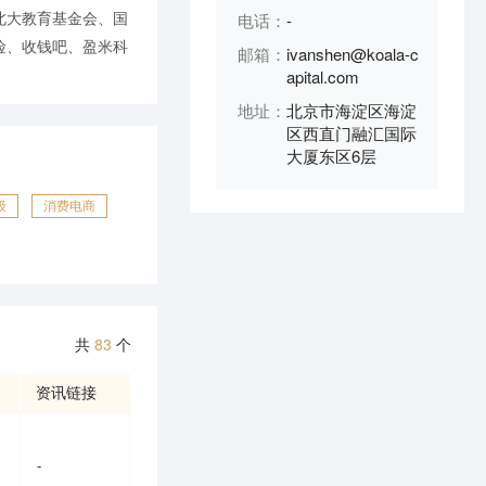
北大教育基金会、国
电话：
-
险、收钱吧、盈米科
邮箱：
ivanshen@koala-c
。
apital.com
地址：
北京市海淀区海淀
区西直门融汇国际
大厦东区6层
级
消费电商
共
83
个
资讯链接
-