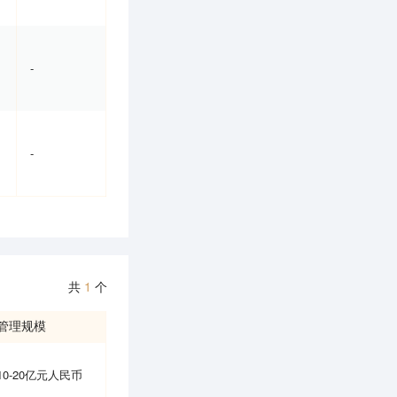
-
-
共
1
个
管理规模
10-20亿元人民币