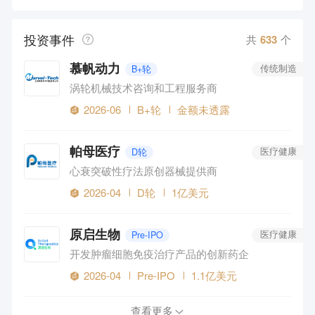
广告营销
区块链
教育
房产地产
社交网络
投资事件
体育游戏
农林牧渔
旅游
共
633
个
慕帆动力
B+轮
传统制造
涡轮机械技术咨询和工程服务商
2026-06
B+轮
金额未透露
帕母医疗
D轮
医疗健康
心衰突破性疗法原创器械提供商
2026-04
D轮
1亿美元
原启生物
Pre-IPO
医疗健康
开发肿瘤细胞免疫治疗产品的创新药企
2026-04
Pre-IPO
1.1亿美元
查看更多