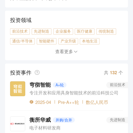
投资领域
前沿技术
先进制造
企业服务
医疗健康
传统制造
通信/半导体
智能硬件
产业升级
本地生活
汽车出行
教育
金融
消费电商
文化娱乐
查看更多
房产地产
投资事件
共
132
个
穹彻智能
A+轮
前沿技术
专注开发和应用具身智能技术的前沿科技公司
2025-04
Pre-A++轮
数亿人民币
衡所华威
并购/合并
先进制造
电子材料研发商