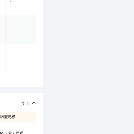
-
-
-
共
14
个
管理规模
0-5亿元人民币