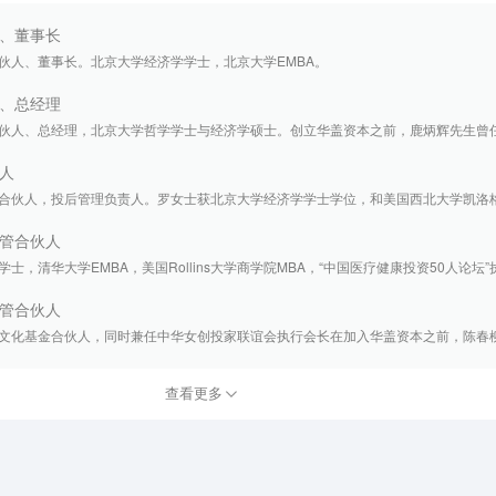
、董事长
伙人、董事长。北京大学经济学学士，北京大学EMBA。
、总经理
伙人、总经理，北京大学哲学学士与经济学硕士。创立华盖资本之前，鹿炳辉先生曾任KK
人
合伙人，投后管理负责人。罗女士获北京大学经济学学士学位，和美国西北大学凯洛格商
管合伙人
，清华大学EMBA，美国Rollins大学商学院MBA，“中国医疗健康投资50人论坛”执行
管合伙人
文化基金合伙人，同时兼任中华女创投家联谊会执行会长在加入华盖资本之前，陈春柳女
查看更多