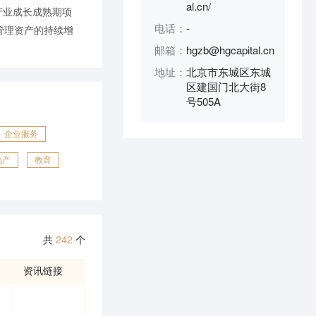
al.cn/
产业成长成熟期项
电话：
-
管理资产的持续增
邮箱：
hgzb@hgcapital.cn
地址：
北京市东城区东城
区建国门北大街8
号505A
企业服务
地产
教育
共
242
个
资讯链接