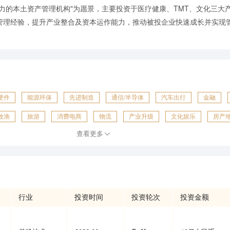
力的本土资产管理机构"为愿景，主要投资于医疗健康、TMT、文化三大
管理经验，提升产业整合及资本运作能力，推动被投企业快速成长并实现
硬件
能源环保
先进制造
通信/半导体
汽车出行
金融
牧渔
旅游
消费电商
物流
产业升级
文化娱乐
房产
查看更多
营销
行业
投资时间
投资轮次
投资金额