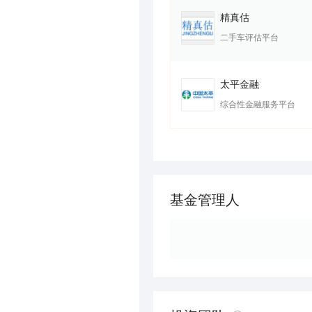
精真估
二手车评估平台
太平金融
综合性金融服务平台
基金管理人