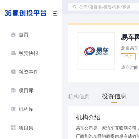
公司/项目名/投资机构/赛道
首页
易车
北京易车
融资快报
CVC
成立时间
融资事件
项目库
投资信息
机构信息
机构库
机构介绍
项目集
易车公司是一家汽车互联网公司
厂商和汽车经销商提供卓有成效的