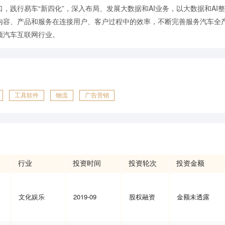
，践行易车“新四化”，深入布局、发展大数据和AI业务，以大数据和AI
内容、产品和服务在连接用户、客户过程中的效率，不断完善服务汽车全
领汽车互联网行业。
工具软件
物流
广告营销
行业
投资时间
投资轮次
投资金额
文化娱乐
2019-09
股权融资
金额未透露