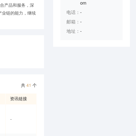
om
整合产品和服务，深
电话：
-
产业链的能力，继续
邮箱：
-
地址：
-
共
41
个
资讯链接
-