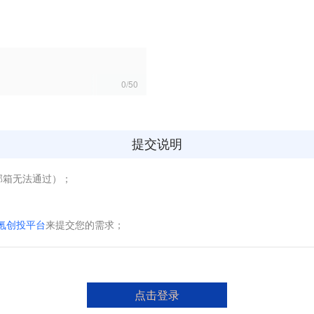
0
/
50
提交说明
邮箱无法通过）；
6氪创投平台
来提交您的需求；
点击登录