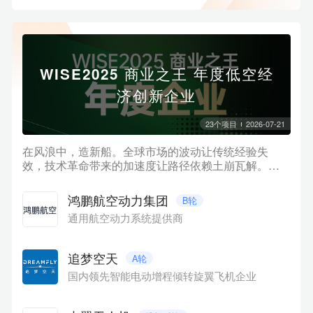
WISE2025 商业之王 年度低空经
济创新企业
23
个项目
2026-07-21
在风浪中，造新船。全球市场的波动让传统经验失
效，技术革命带来的加速度让路径依赖土崩瓦解。商
业世界像进入了一个巨大的「临界点」：不确定性上
升，但新的秩序也在悄然生成。当多数人仍在讨论风
鸿鹏航空动力集团
B轮
浪有多大时，真正的航海者已经开始「造新船」。在
通用航空动力系统提供商
此背景下，36氪正式发布「WISE2025 商业之王 年度
企业系列名册」。我们聚焦十大关键方向，系统梳理
在AI、数字化、先进制造、消费品牌、文化内容、低空
追梦空天
A轮
经济、跨境服务、生态赋能、孵化支持、商业潜力等
国内领先智能电动增程倾转旋翼飞机企业
方面表现卓越的代表性企业与平台。本项目集为名册
中【低空经济】领域部分企业，排名不分先后。