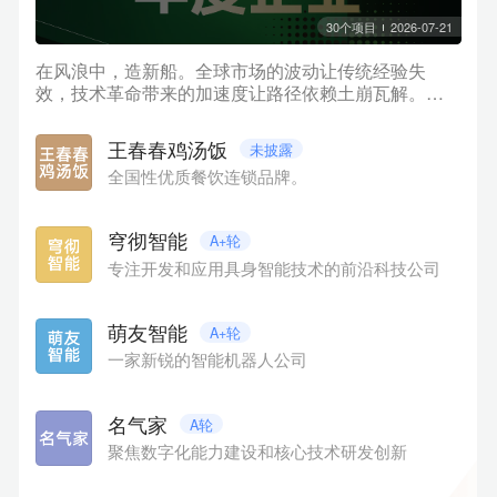
30
个项目
2026-07-21
在风浪中，造新船。全球市场的波动让传统经验失
效，技术革命带来的加速度让路径依赖土崩瓦解。商
业世界像进入了一个巨大的「临界点」：不确定性上
升，但新的秩序也在悄然生成。当多数人仍在讨论风
王春春鸡汤饭
未披露
浪有多大时，真正的航海者已经开始「造新船」。在
全国性优质餐饮连锁品牌。
此背景下，36氪正式发布「WISE2025 商业之王 年度
企业系列名册」。我们聚焦十大关键方向，系统梳理
在AI、数字化、先进制造、消费品牌、文化内容、低空
穹彻智能
A+轮
经济、跨境服务、生态赋能、孵化支持、商业潜力等
专注开发和应用具身智能技术的前沿科技公司
方面表现卓越的代表性企业与平台。本项目集为名册
中【商业潜力】部分企业，排名不分先后。
萌友智能
A+轮
一家新锐的智能机器人公司
名气家
A轮
聚焦数字化能力建设和核心技术研发创新