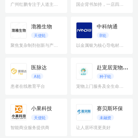
广州红鹏专注于人道主义扫雷
国企背书加持，一店四开深耕线下食品流通
渤雅生物
中科纳通
天使轮
B轮
聚焦复杂制剂创新与产业化
以金属银为核心导电材料研发商
医脉达
赴宠居宠物全生命周期
A轮
种子轮
患者在线教育平台
宠物上门服务及全生命周期管理平台
小果科技
赛贝斯环保
天使轮
未融资
智能商业服务提供商
让人居环境更美好