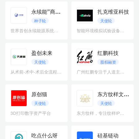
永续能”商业化运营
扎克维亚科技
种子轮
天使轮
世界首创永续能源系统，融资用于技术落地。
智能环境模拟试验设备制造商
盈创未来
红鹏科技
天使轮
股权融资
从术前-术中-术后全流程导航服务
广州红鹏专注于人道主义扫雷
原创猫
东方纹样文化品牌
天使轮
天使轮
3D打印数字资产平台
东方纹样，专注纹样IP创造与运营。
吃点什么呀
硅基链动