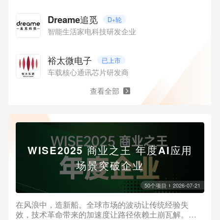
Dreame追觅
D+轮
智能生活家电科技研发企业
裕太微电子
已上市
车载核心通讯芯片研发商
查看全部
WISE2025 商业之王 年度AI应用
场景突破企业
50
个项目
2026-07-21
在风浪中，造新船。全球市场的波动让传统经验失
效，技术革命带来的加速度让路径依赖土崩瓦解。商