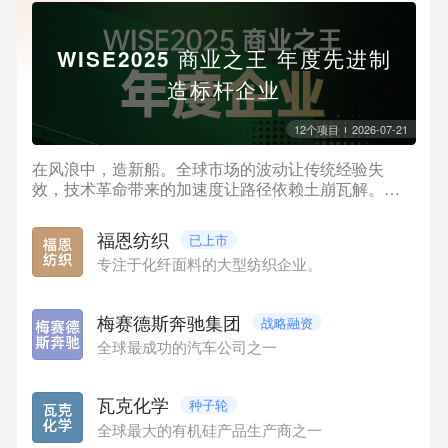
WISE2025 商业之王 年度先进制
造标杆企业
12
个项目
2026-07-21
在风浪中，造新船。全球市场的波动让传统经验失
效，技术革命带来的加速度让路径依赖土崩瓦解。商
业世界像进入了一个巨大的「临界点」：不确定性上
升，但新的秩序也在悄然生成。当多数人仍在讨论风
福恩纺织
已上市
浪有多大时，真正的航海者已经开始「造新船」。在
专注于化纤面料的大型纺织企业。
此背景下，36氪正式发布「WISE2025 商业之王 年度
企业系列名册」。我们聚焦十大关键方向，系统梳理
在AI、数字化、先进制造、消费品牌、文化内容、低空
梅赛德斯奔驰集团
战略融资
经济、跨境服务、生态赋能、孵化支持、商业潜力等
全球最成功的汽车公司之一
方面表现卓越的代表性企业与平台。本项目集为名册
中【先进制造】领域部分企业，排名不分先后。
瓦克化学
种子轮
全球最大的有机硅产品生产商之一