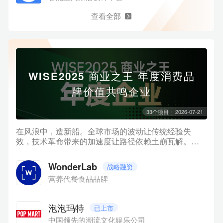
查看全部
WISE2025 商业之王 年度消费品
牌价值共鸣企业
33
个项目
2026-07-21
在风浪中，造新船。全球市场的波动让传统经验失
效，技术革命带来的加速度让路径依赖土崩瓦解。商
业世界像进入了一个巨大的「临界点」：不确定性上
升，但新的秩序也在悄然生成。当多数人仍在讨论风
WonderLab
战略融资
浪有多大时，真正的航海者已经开始「造新船」。在
营养代餐食品品牌
此背景下，36氪正式发布「WISE2025 商业之王 年度
企业系列名册」。我们聚焦十大关键方向，系统梳理
在AI、数字化、先进制造、消费品牌、文化内容、低空
泡泡玛特
已上市
经济、跨境服务、生态赋能、孵化支持、商业潜力等
中国领先的潮流文化娱乐公司
方面表现卓越的代表性企业与平台。本项目集为名册