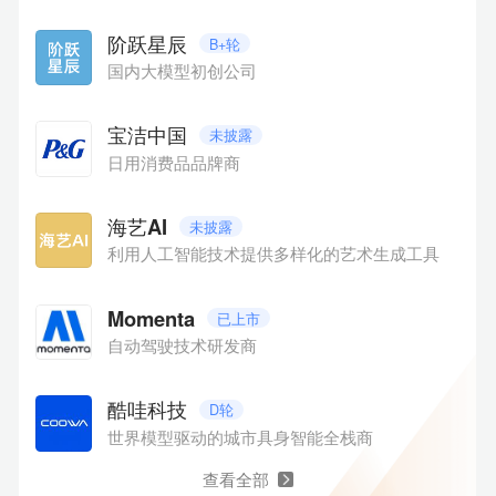
业世界像进入了一个巨大的「临界点」：不确定性上
升，但新的秩序也在悄然生成。当多数人仍在讨论风
阶跃星辰
B+轮
浪有多大时，真正的航海者已经开始「造新船」。在
国内大模型初创公司
此背景下，36氪正式发布「WISE2025 商业之王 年度
企业系列名册」。我们聚焦十大关键方向，系统梳理
在AI、数字化、先进制造、消费品牌、文化内容、低空
宝洁中国
未披露
经济、跨境服务、生态赋能、孵化支持、商业潜力等
日用消费品品牌商
方面表现卓越的代表性企业与平台。本项目集为名册
中【AI】领域部分企业，排名不分先后。
海艺AI
未披露
利用人工智能技术提供多样化的艺术生成工具
Momenta
已上市
自动驾驶技术研发商
酷哇科技
D轮
世界模型驱动的城市具身智能全栈商
查看全部