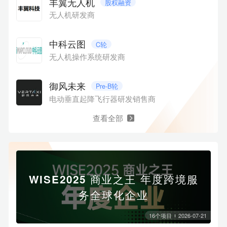
丰翼无人机
股权融资
无人机研发商
中科云图
C轮
无人机操作系统研发商
御风未来
Pre-B轮
电动垂直起降飞行器研发销售商
查看全部
WISE2025 商业之王 年度跨境服
务全球化企业
16
个项目
2026-07-21