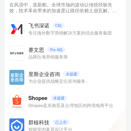
在风浪中，造新船。全球市场的波动让传统经验失
效，技术革命带来的加速度让路径依赖土崩瓦解。商
业世界像进入了一个巨大的「临界点」：不确定性上
升，但新的秩序也在悄然生成。当多数人仍在讨论风
飞书深诺
C轮
浪有多大时，真正的航海者已经开始「造新船」。在
专注海外数字营销解决方案的综合服务集团
此背景下，36氪正式发布「WISE2025 商业之王 年度
企业系列名册」。我们聚焦十大关键方向，系统梳理
在AI、数字化、先进制造、消费品牌、文化内容、低空
赛文思
Pre-A轮
经济、跨境服务、生态赋能、孵化支持、商业潜力等
品牌出海营销服务商
方面表现卓越的代表性企业与平台。本项目集为名册
中【跨境服务】领域部分企业，排名不分先后。
里斯企业咨询
未披露
为企业提供战略定位咨询服务。
Shopee
未披露
Shopee是东南亚及台湾地区的跨境电商平台
群核科技
已上市
智能室内家居设计平台