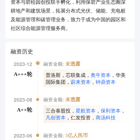
资本与碧桂园创投联手孵化，利用保碧产业生态圈深
耕地产和建筑场景，拓展分布式光伏、储能、充电桩
及能源管理和碳管理业务，致力于成为中国的园区和
社区综合能源管理服务商。
融资历史
2023-12
未透露
融资金额:
普洛斯
，
芯联集成
，
奥牛资本
，
华美
A+++轮
国际集团
，
蔚来资本
，
钟鼎资本
2023-08
未透露
融资金额:
三合泰股投
，
星航资本
，
保利资本
，
A++轮
凡创资本
，
仁发投资
，
商汤科技
2023-06
5亿人民币
融资金额: