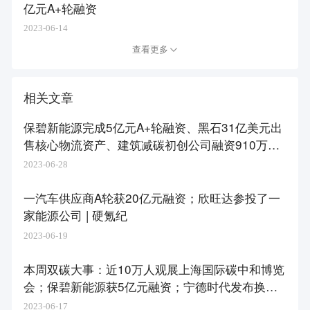
亿元A+轮融资
2023-06-14
查看更多
相关文章
保碧新能源完成5亿元A+轮融资、黑石31亿美元出
售核心物流资产、建筑减碳初创公司融资910万美
元｜PropTech周刊64期
2023-06-28
一汽车供应商A轮获20亿元融资；欣旺达参投了一
家能源公司 | 硬氪纪
2023-06-19
本周双碳大事：近10万人观展上海国际碳中和博览
会；保碧新能源获5亿元融资；宁德时代发布换电
新品
2023-06-17