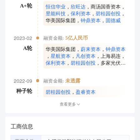
恒信华业
，
欣旺达
，
商汤国香资本
，
A+轮
昱能科技
，
保利资本
，
碧桂园创投
，
华美国际集团
，
钟鼎资本
，
固德威
2023-02
5亿人民币
融资金额:
华美国际集团
，
蔚来资本
，
钟鼎资本
A轮
，
星航资本
，
凡创资本
，
上海易连
，
保利资本
，
碧桂园创投
，
多家光伏产
业链头部上市公司
2022-09
未透露
融资金额:
碧桂园创投
，
盈睿资本
种子轮
查看更多
工商信息