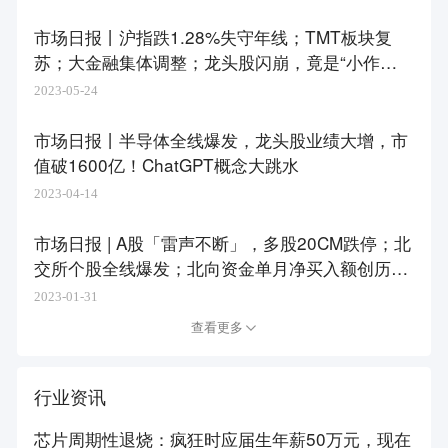
市场日报丨沪指跌1.28%失守年线；TMT板块复
苏；大金融集体调整；龙头股闪崩，竟是“小作
文”惹的祸
2023-05-24
市场日报丨半导体全线爆发，龙头股业绩大增，市
值破1600亿！ChatGPT概念大跳水
2023-04-14
市场日报 | A股「雷声不断」，多股20CM跌停；北
交所个股全线爆发；北向资金单月净买入额创历史
新高
2023-01-31
查看更多
行业资讯
芯片周期性退烧：疯狂时应届生年薪50万元，现在