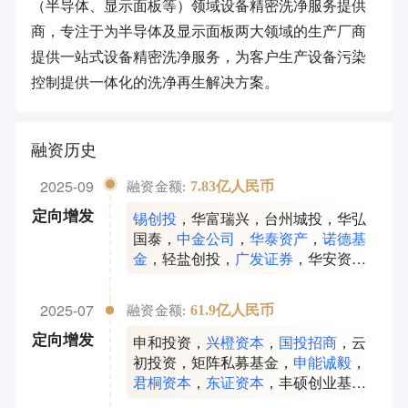
（半导体、显示面板等）领域设备精密洗净服务提供
商，专注于为半导体及显示面板两大领域的生产厂商
提供一站式设备精密洗净服务，为客户生产设备污染
控制提供一体化的洗净再生解决方案。
融资历史
2025-09
7.83亿人民币
融资金额:
锡创投
，
华富瑞兴
，
台州城投
，
华弘
定向增发
国泰
，
中金公司
，
华泰资产
，
诺德基
金
，
轻盐创投
，
广发证券
，
华安资管
，
财通基金
2025-07
61.9亿人民币
融资金额:
申和投资
，
兴橙资本
，
国投招商
，
云
定向增发
初投资
，
矩阵私募基金
，
申能诚毅
，
君桐资本
，
东证资本
，
丰硕创业基金
，
临芯投资
，
利通电子
，
海望资本
，