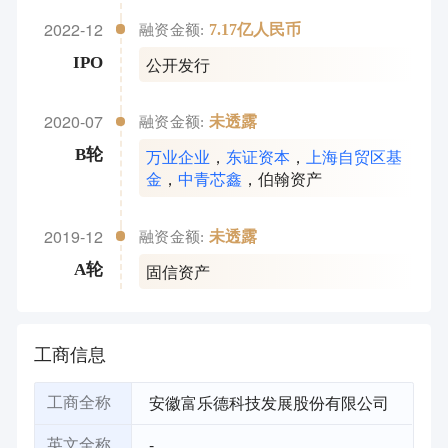
上海自贸区基金
，
斐怀投资
，
中芯聚
2022-12
7.17亿人民币
融资金额:
源
，
锦冠投资
，
伯翰资产
，
中车新投
，
九洲创投
，
德观资本
，
浑璞投资
，
公开发行
IPO
同祺投资
，
国方创新
，
普华资本
，
上
海博池
，
钰浩资本
，
广发乾和
，
国策
2020-07
未透露
投资
，
瑞夏投资
，
海峡基金
，
昆仑行
融资金额:
，
盛盎投资
，
内投集团
万业企业
，
东证资本
，
上海自贸区基
B轮
金
，
中青芯鑫
，
伯翰资产
2019-12
未透露
融资金额:
固信资产
A轮
工商信息
安徽富乐德科技发展股份有限公司
工商全称
-
英文全称