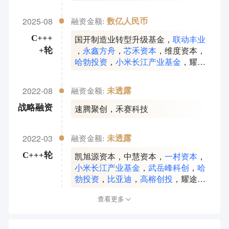
2025-08
数亿人民币
融资金额:
国开制造业转型升级基金
，
联动丰业
C+++
，
永鑫方舟
，
芯禾资本
，
维度资本
，
+轮
哈勃投资
，
小米长江产业基金
，
耀途
资本 Glory Ventures
，
东阳光科
2022-08
未透露
融资金额:
速腾聚创
，
禾赛科技
战略融资
2022-03
未透露
融资金额:
凯旭源资本
，
中慧资本
，
一村资本
，
C+++轮
小米长江产业基金
，
武岳峰科创
，
哈
勃投资
，
比亚迪
，
高榕创投
，
耀途资
本 Glory Ventures
，
大疆创新
查看更多