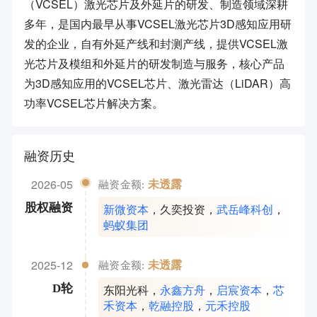
（VCSEL）激光芯片及外延片的研发、制造领域深耕
多年，是国内最早从事VCSEL激光芯片3D感知应用研
发的企业，自有外延产线和封测产线，提供VCSEL激
光芯片及模组和外延片的研发制造与服务，核心产品
为3D感知应用的VCSEL芯片、激光雷达（LiDAR）高
功率VCSEL芯片解决方案。
融资历史
2026-05
未透露
融资金额:
新微资本
，
久奕投资
，
武岳峰科创
，
股权融资
蚂蚁集团
2025-12
未透露
融资金额:
东阳光科
，
永鑫方舟
，
启宸资本
，
芯
D轮
禾资本
，
乾融控股
，
元禾控股