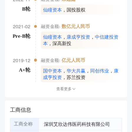
仙瞳资本
，
国投股权
B轮
2021-02
数亿元人民币
融资金额:
仙瞳资本
，
康成亨投资
，
中信建投资
Pre-B轮
本
，
深高新投
2019-12
亿元人民币
融资金额:
国中资本
，
华大共赢
，
同创伟业
，
康
A+轮
成亨投资
，
苏兰投资
查看更多
工商信息
深圳艾欣达伟医药科技有限公司
工商全称