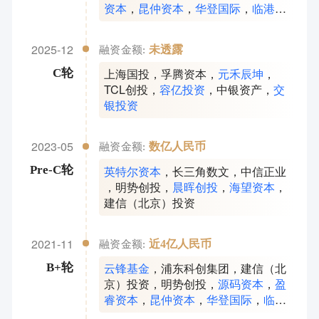
资本
，
昆仲资本
，
华登国际
，
临港科
创投
，
元璟资本
，
元禾辰坤
，
晨晖创
投
，
上海国投先导
，
TCL创投
，
容亿
2025-12
未透露
融资金额:
投资
，
中银资产
上海国投
，
孚腾资本
，
元禾辰坤
，
C轮
TCL创投
，
容亿投资
，
中银资产
，
交
银投资
2023-05
数亿人民币
融资金额:
英特尔资本
，
长三角数文
，
中信正业
Pre-C轮
，
明势创投
，
晨晖创投
，
海望资本
，
建信（北京）投资
2021-11
近4亿人民币
融资金额:
云锋基金
，
浦东科创集团
，
建信（北
B+轮
京）投资
，
明势创投
，
源码资本
，
盈
睿资本
，
昆仲资本
，
华登国际
，
临港
科创投
，
元璟资本
，
元禾辰坤
，
晨晖