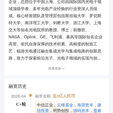
企业，总部位于中国上海。公司由国际国内光电子领
域顶级学者、多年光电产业经验的行业资深人员组
成。核心研发团队及管理层包括斯坦福大学、罗切斯
特大学、南洋理工大学、剑桥大学、浙江大学、上海
交大等知名光电院所的教授、博士；前微软、
NASA、Oplink、GE、飞利浦、暴风等国际知名企业
高管。依托自身深厚的技术积累、高精度的制造工
艺，鲲游光电通过融合集成光学与集成电路的创新思
路，致力于探索前沿光子、光电子领域的实现与创...
查看更多
融资历史
2026-04
近4亿人民币
融资金额:
中信正业
，
云锋基金
，
海望资本
，
建
C+轮
信投资
，
明势创投
，
源码资本
，
盈睿