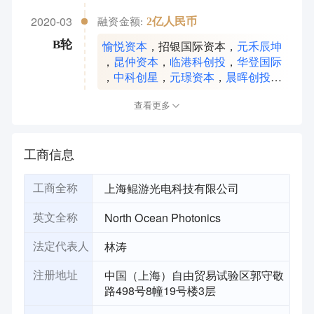
创投
，
中信正业
2020-03
2亿人民币
融资金额:
愉悦资本
，
招银国际资本
，
元禾辰坤
B轮
，
昆仲资本
，
临港科创投
，
华登国际
，
中科创星
，
元璟资本
，
晨晖创投
，
招银电信基金
查看更多
工商信息
上海鲲游光电科技有限公司
工商全称
North Ocean Photonics
英文全称
林涛
法定代表人
中国（上海）自由贸易试验区郭守敬
注册地址
路498号8幢19号楼3层