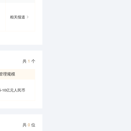
相关报道
共
1
个
管理规模
5-10亿元人民币
共
0
位