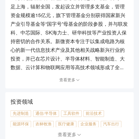
足上海，辐射全国，发起设立并管理多支基金，管理
资金规模逾15亿元，旗下管理基金分别获得国家新兴
产业引导基金等“国字号”母基金的阶段参股，并与联发
科、中芯国际、SK海力士、研华科技等产业投资人保
持密切的合作关系。新微资本专注于以集成电路为核
心的新一代信息技术产业及其他相关战略新兴行业的
投资，并已在芯片设计、半导体材料、智能制造、大
数据、云计算和物联网应用等高技术领域形成了全...
查看更多
投资领域
先进制造
通信/半导体
工具软件
前沿技术
能源环保
农林牧渔
医疗健康
企业服务
汽车出行
传统制造
房产地产
智能硬件
金融
查看更多