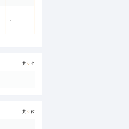
-
共
0
个
共
0
位