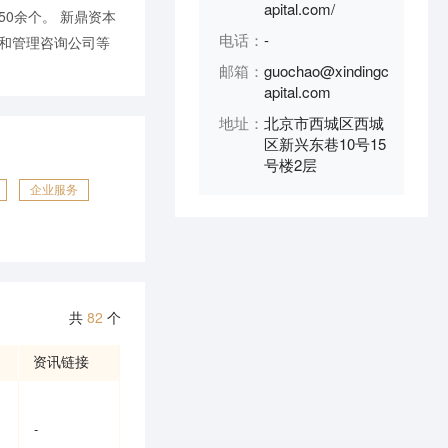
apital.com/
0余个。 新鼎资本
电话：
-
业和管理咨询公司等
邮箱：
guochao@xindingc
apital.com
地址：
北京市西城区西城
区新兴东巷10号15
号楼2层
企业服务
共
82
个
资讯链接
-