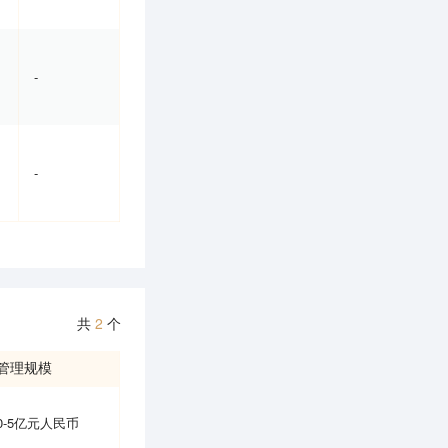
-
-
共
2
个
管理规模
0-5亿元人民币