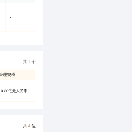
-
共
1
个
管理规模
10-20亿元人民币
共
4
位