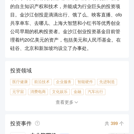
的自主知识产权和技术，并能成为行业巨头的投资项
目。金沙江创投是滴滴出行、饿了么、映客直播、ofo
共享单车、去哪儿、上海大智慧和小红书等优秀创业
公司早期的机构投资者。金沙江创业投资基金目前管
理着约20亿美元的资产，包括美元和人民币基金。在
硅谷、北京和新加坡均设立了办事处。
投资领域
医疗健康
前沿技术
企业服务
智能硬件
先进制造
元宇宙
消费电商
文化娱乐
金融
汽车出行
体育游戏
物联网/硬件
工具软件
物流
农林牧渔
查看更多
本地生活
产业升级
跨境出海
房产地产
教育
投资事件
社交网络
传统制造
广告营销
通信/半导体
旅游
共
399
个