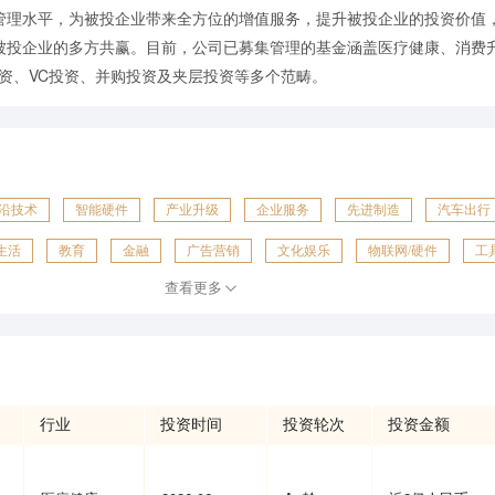
管理水平，为被投企业带来全方位的增值服务，提升被投企业的投资价值
被投企业的多方共赢。目前，公司已募集管理的基金涵盖医疗健康、消费
投资、VC投资、并购投资及夹层投资等多个范畴。
沿技术
智能硬件
产业升级
企业服务
先进制造
汽车出行
生活
教育
金融
广告营销
文化娱乐
物联网/硬件
工
查看更多
农林牧渔
行业
投资时间
投资轮次
投资金额