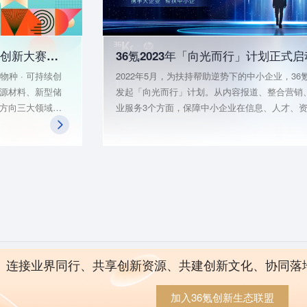
第二届「双碳星物种·可持续创新大赛」圆满结束
种 · 可持续创
2022年5月，为扶持帮助逆势下的中小企业，36
源材料、新型储
发起「向光而行」计划。从内容报道、整合营销
方向三大领域，
业服务3个方面，保障中小企业在信息、人才、
，经过评审们精心
技术四大要素的充分连接，陪伴一众中小企业伙
入复赛，12个项
克时艰，同渡难关。 站在经济重新起航的关键时刻，2
op3双碳「星」
月9日，36氪再次发起「向光而行」计划，进行
级。36氪将协同大企业的产品和服务，最大化整
他们更深入地把
源为中小企发展注入动能，推动大中小企业融通
多资源，最终达
新，合作共赢。同时，36氪号召更多大企业加入20
年「向光而行」计划，连接更多大企业资源为中
业提供支持，助力中小企业发展。
连接业界同行、共享创新资源、共建创新文化、协同落
阿里云
提供计算与安全
本站由
© 2011~
2026
北京多氪信息科技有限公
加入36氪创新生态联盟