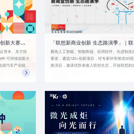
第三届「双碳星物种·可持续创新大赛」正式启动招募
「联想
证资本、东方投
聚焦人工智能、智能终端、应用软件、先进制造
物种·可持续创新大
赛道，遴选120+创新项目，经专家评审推优30
能源汽车产业链、
路演后，邀请优胜者接入联想生态，开放联想的20
业链内更具投资价
多家生态企业和280万家合作伙伴体系，年度提
聚和整合更多产
至高一亿元投资，一站式链接资本、市场、渠道
场资源，促进各
术、品牌资源、经营管理赋能等全周期成长支持
为实现国家双碳