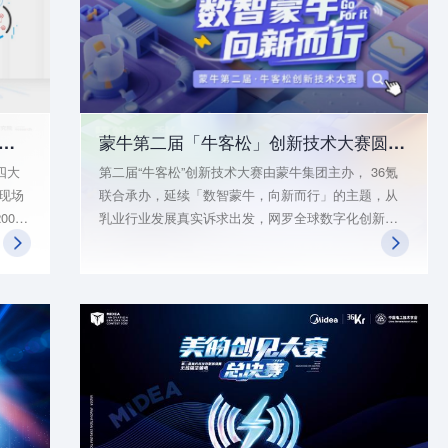
新商业创新 生态路演季」｜联想初创企业星辰计划
蒙牛第二届「牛客松」创新技术大赛圆满落幕，年度创新大会窥见行业数智未来
四大
第二届“牛客松”创新技术大赛由蒙牛集团主办， 36氪
强现场
联合承办，延续「数智蒙牛，向新而行」的主题，从
00
乳业行业发展真实诉求出发，网罗全球数字化创新领
供累计
域的优质创新项目，共同打造可落地的数字化解决方
、技
案，推动行业数字化变革。
。