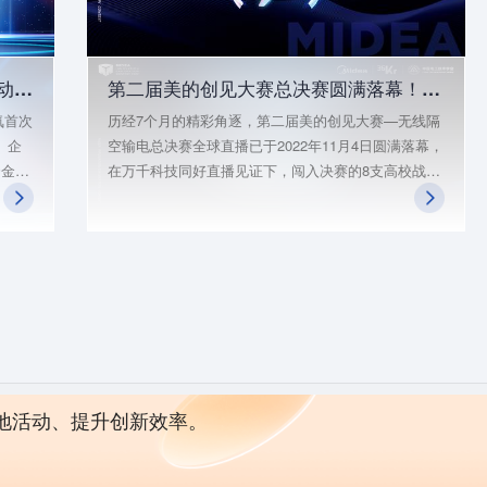
36氪2023年「向光而行」计划正式启动，携手惠普帮扶中小企业
第二届美的创见大赛总决赛圆满落幕！从无线到无限，创见未来，永不止步，期待下次与你相见！
氪首次
历经7个月的精彩角逐，第二届美的创见大赛—无线隔
、企
空输电总决赛全球直播已于2022年11月4日圆满落幕，
资金和
在万千科技同好直播见证下，闯入决赛的8支高校战队
伴共
都有着精彩的发挥，由孙跃教授、朱春波教授、赵争
鸣教授组成的专家评审团也给予了选手们专业点评与
全面升
建议，相信选手们都收获良多。感谢所有参赛战队在
合资
本届创见大赛的精彩表现和付出，也感谢各位科技同
创
好们对美的创见大赛的支持和关注，第二届美的创见
23
大赛至此圆满结束。
小企
地活动、提升创新效率。
服务 违法和不良信息举报电话：010-89650707 举报邮箱：jubao@36kr.com
司 |
京ICP备12031756号
|
京ICP证150143号
|
京公网安备11010502036099号